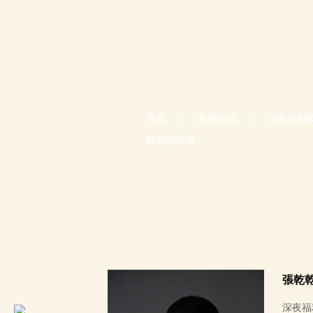
首頁
|
劇院介紹
|
深夜福利
舞韻服裝廠
張乾
深夜福