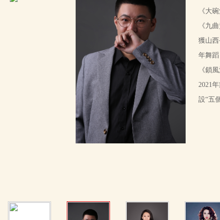
《大碗
《九曲
獲山西
年舞蹈
《鎖風
202
設“五個